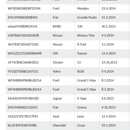
WF0EXXGBBEBP32504
Ford
Mondeo
23.4.2014
ZFA19900002008493
Fiat
Grande Punto
15.3.2014
wbael91080PA29141
BMW
330
30.5.2013
VSKTBAV10U0203628
Nissan
Almera Tino
9.4.2014
JN1TENT30U0073105
Nissan
X-Trail
3.5.2014
WVGZZZ1TZAW084498
VW
Touran
12.4.2014
VF7SC8HZCAA661812
Citroen
C3
19.10.2013
YV1DZ7056B2147521
Volvo
XC60
9.4.2014
WF0HXXWPBHBL60214
Ford
Grand C-Max
8.3.2014
WF0HXXWPBHBL60214
Ford
Grand C-Max
8.3.2014
SAJAA01P43FM64182
Jaguar
S-Type
6.6.2013
ZFA19400002132053
Fiat
Croma
9.10.2013
VSSZZZ1PZ7R017091
Seat
Leon
12.4.2014
KL1JF69Y9CK676986
Chevrolet
Cruze
29.1.2014