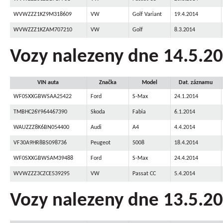
WVWZZZ1KZ9M318609
VW
Golf Variant
19.4.2014
WVWZZZ1KZAM707210
VW
Golf
8.3.2014
Vozy nalezeny dne 14.5.2
VIN auta
Značka
Model
Dat. záznamu
WF0SXXGBWSAA25422
Ford
S-Max
24.1.2014
TMBHC26Y964467390
Skoda
Fabia
6.1.2014
WAUZZZ8K6BN054400
Audi
A4
4.4.2014
VF30A9HR8BS098736
Peugeot
5008
18.4.2014
WF0SXXGBWSAM39488
Ford
S-Max
24.4.2014
WVWZZZ3CZCE539295
VW
Passat CC
5.4.2014
Vozy nalezeny dne 13.5.2