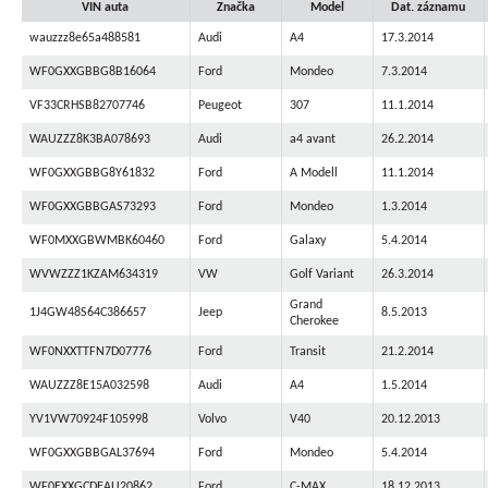
VIN auta
Značka
Model
Dat. záznamu
wauzzz8e65a488581
Audi
A4
17.3.2014
WF0GXXGBBG8B16064
Ford
Mondeo
7.3.2014
VF33CRHSB82707746
Peugeot
307
11.1.2014
WAUZZZ8K3BA078693
Audi
a4 avant
26.2.2014
WF0GXXGBBG8Y61832
Ford
A Modell
11.1.2014
WF0GXXGBBGAS73293
Ford
Mondeo
1.3.2014
WF0MXXGBWMBK60460
Ford
Galaxy
5.4.2014
WVWZZZ1KZAM634319
VW
Golf Variant
26.3.2014
Grand
1J4GW48S64C386657
Jeep
8.5.2013
Cherokee
WF0NXXTTFN7D07776
Ford
Transit
21.2.2014
WAUZZZ8E15A032598
Audi
A4
1.5.2014
YV1VW70924F105998
Volvo
V40
20.12.2013
WF0GXXGBBGAL37694
Ford
Mondeo
5.4.2014
WF0EXXGCDEAU20862
Ford
C-MAX
18.12.2013