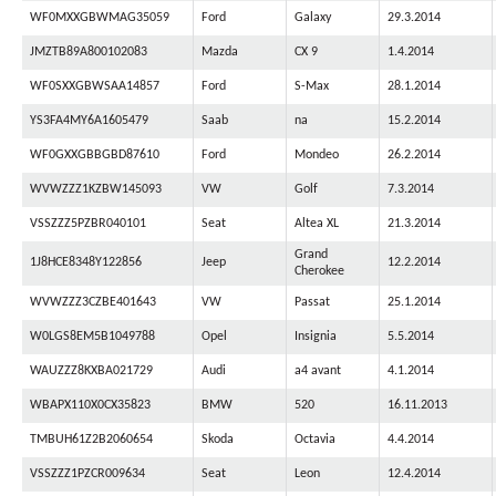
WF0MXXGBWMAG35059
Ford
Galaxy
29.3.2014
JMZTB89A800102083
Mazda
CX 9
1.4.2014
WF0SXXGBWSAA14857
Ford
S-Max
28.1.2014
YS3FA4MY6A1605479
Saab
na
15.2.2014
WF0GXXGBBGBD87610
Ford
Mondeo
26.2.2014
WVWZZZ1KZBW145093
VW
Golf
7.3.2014
VSSZZZ5PZBR040101
Seat
Altea XL
21.3.2014
Grand
1J8HCE8348Y122856
Jeep
12.2.2014
Cherokee
WVWZZZ3CZBE401643
VW
Passat
25.1.2014
W0LGS8EM5B1049788
Opel
Insignia
5.5.2014
WAUZZZ8KXBA021729
Audi
a4 avant
4.1.2014
WBAPX110X0CX35823
BMW
520
16.11.2013
TMBUH61Z2B2060654
Skoda
Octavia
4.4.2014
VSSZZZ1PZCR009634
Seat
Leon
12.4.2014