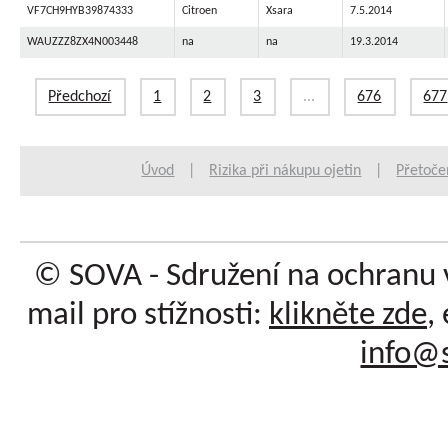
VF7CH9HYB39874333
Citroen
Xsara
7.5.2014
WAUZZZ8ZX4N003448
na
na
19.3.2014
Předchozí
1
2
3
...
676
677
Úvod
|
Rizika při nákupu ojetin
|
Přetoče
© SOVA - Sdružení na ochranu 
mail pro stížnosti:
klikněte zde
,
info@s