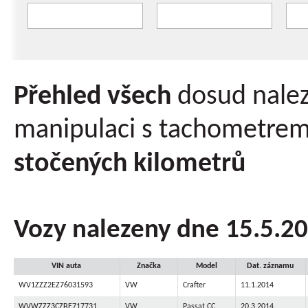
Přehled všech
dosud nale
manipulaci s tachometre
stočených kilometrů
Vozy nalezeny dne 15.5.2
VIN auta
Značka
Model
Dat. záznamu
WV1ZZZ2EZ76031593
VW
Crafter
11.1.2014
WVWZZZ3CZBE717731
VW
Passat CC
20.3.2014