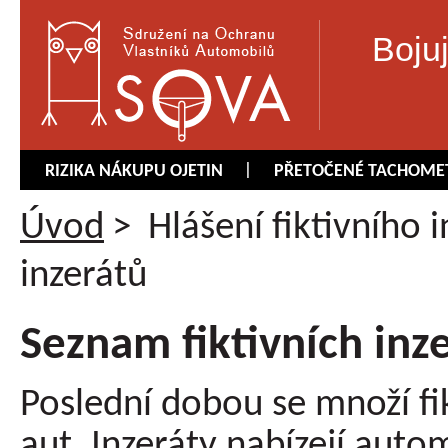
Boju
RIZIKA NÁKUPU OJETIN
PŘETOČENÉ TACHOME
Úvod
>
Hlášení fiktivního 
inzerátů
Seznam fiktivních inz
Poslední dobou se množí fik
aut. Inzeráty nabízejí aut