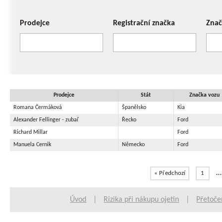
Prodejce
Registrační značka
Znač
Prodejce
Stát
Značka vozu
Romana Čermáková
Španělsko
Kia
Alexander Fellinger - zubař
Řecko
Ford
Richard Millar
Ford
Manuela Cernik
Německo
Ford
…
« Předchozí
1
Úvod
|
Rizika při nákupu ojetin
|
Přetoče