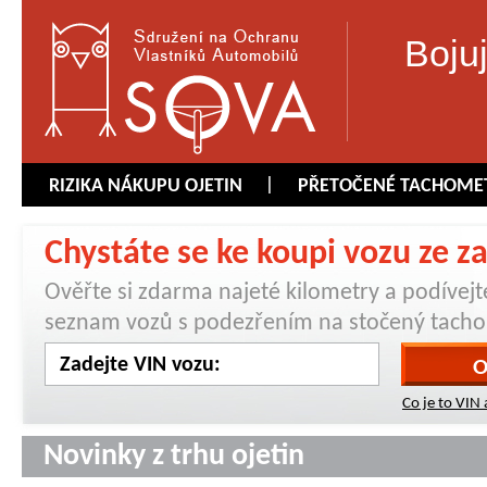
Boju
RIZIKA NÁKUPU OJETIN
PŘETOČENÉ TACHOME
Chystáte se ke koupi vozu ze za
Ověřte si zdarma najeté kilometry a podívejt
seznam vozů s podezřením na stočený tacho
Co je to VIN 
Novinky z trhu ojetin