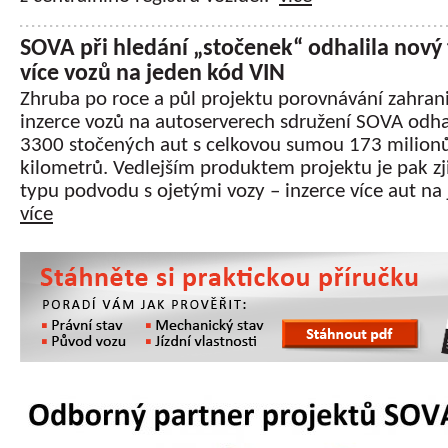
SOVA při hledání „stočenek“ odhalila nový t
více vozů na jeden kód VIN
Zhruba po roce a půl projektu porovnávání zahran
inzerce vozů na autoserverech sdružení SOVA odha
3300 stočených aut s celkovou sumou 173 milion
kilometrů. Vedlejším produktem projektu je pak zj
typu podvodu s ojetými vozy – inzerce více aut na
více