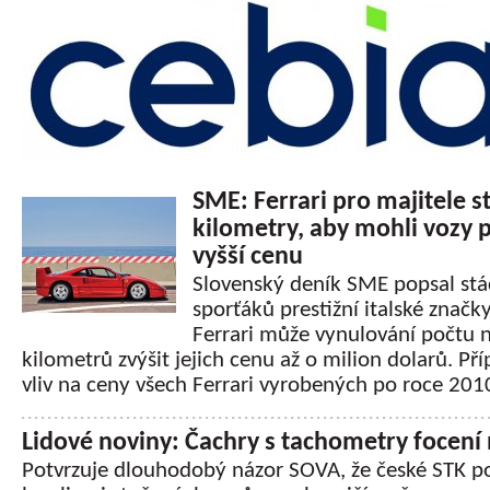
SME: Ferrari pro majitele st
kilometry, aby mohli vozy 
vyšší cenu
Slovenský deník SME popsal stá
sporťáků prestižní italské značk
Ferrari může vynulování počtu 
kilometrů zvýšit jejich cenu až o milion dolarů. P
vliv na ceny všech Ferrari vyrobených po roce 201
Lidové noviny: Čachry s tachometry focení 
Potvrzuje dlouhodobý názor SOVA, že české STK p