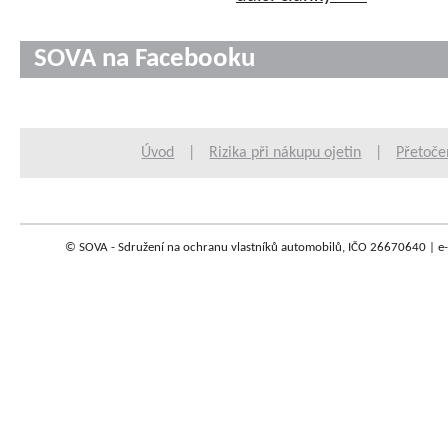
SOVA na Facebooku
Úvod
|
Rizika při nákupu ojetin
|
Přetoče
© SOVA - Sdružení na ochranu vlastníků automobilů, IČO 26670640 | e-m