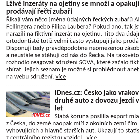
Lživé inzeráty na ojetiny se množí a opakují
prodávají řečtí zubaři
Říkají vám něco jména údajných řeckých zubařů A
Fellingera anebo Filipa Laubera? Pokud ano, tak jst
narazili na fiktivní inzerát na ojetinu. Tito dva údaj
ortodontisté totiž velmi často vystupují jako prodáv
Disponují tedy pravděpodobne neomezenou zásob
a neustále se stěhují od nás do Řecka. Na takovéto
rozhodlo reagovat sdružení SOVA, které začalo fikt
sbírat. Jejich seznam je možné si prohlédnout aneb
na webu sdružení.
více
iDnes.cz: Česko jako vrakov
druhé auto z dovozu jezdí v
let
Slabá koruna posílila export mla
z Česka, do země naopak míří z okolních zemí čím
vyhovujících a hlavně starších aut. Ukazují to stati
z centrálního registru vozidel.
více