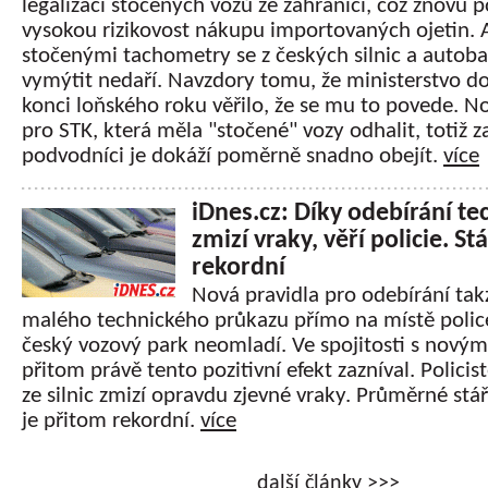
legalizaci stočených vozů ze zahraničí, což znovu 
vysokou rizikovost nákupu importovaných ojetin. 
stočenými tachometry se z českých silnic a autob
vymýtit nedaří. Navzdory tomu, že ministerstvo d
konci loňského roku věřilo, že se mu to povede. N
pro STK, která měla "stočené" vozy odhalit, totiž 
podvodníci je dokáží poměrně snadno obejít.
více
iDnes.cz: Díky odebírání t
zmizí vraky, věří policie. Stá
rekordní
Nová pravidla pro odebírání ta
malého technického průkazu přímo na místě police
český vozový park neomladí. Ve spojitosti s novým
přitom právě tento pozitivní efekt zazníval. Policist
ze silnic zmizí opravdu zjevné vraky. Průměrné stář
je přitom rekordní.
více
další články >>>