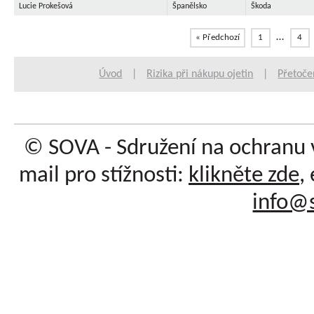
Lucie Prokešová
Španělsko
Škoda
…
« Předchozí
1
4
Úvod
|
Rizika při nákupu ojetin
|
Přetoče
© SOVA - Sdružení na ochranu 
mail pro stížnosti:
klikněte zde
,
info@s