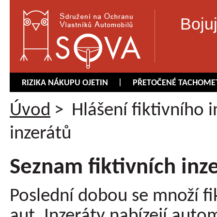
Boju
RIZIKA NÁKUPU OJETIN
PŘETOČENÉ TACHOME
Úvod
>
Hlášení fiktivního 
inzerátů
Seznam fiktivních inz
Poslední dobou se množí fik
aut. Inzeráty nabízejí aut