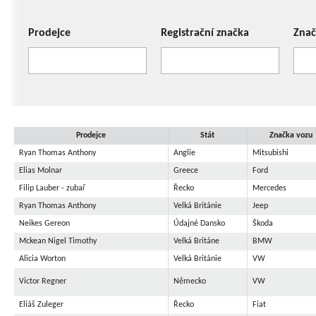
Prodejce
Registrační značka
Znač
Prodejce
Stát
Značka vozu
Ryan Thomas Anthony
Anglie
Mitsubishi
Elias Molnar
Greece
Ford
Filip Lauber - zubař
Řecko
Mercedes
Ryan Thomas Anthony
Velká Británie
Jeep
Neikes Gereon
Údajné Dansko
Škoda
Mckean Nigel Timothy
Velká Británe
BMW
Alicia Worton
Velká Británie
VW
Victor Regner
Německo
VW
Eliáš Zuleger
Řecko
Fiat