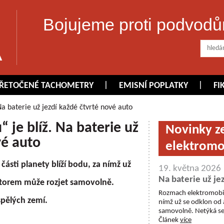
Bojujeme proti podvodů
ŘETOČENÉ TACHOMETRY
EMISNÍ POPLATKY
FI
Na baterie už jezdí každé čtvrté nové auto
 je blíž. Na baterie už
Novinky z
vé auto
elektromo
ásti planety blíží bodu, za nímž už
19. května 2026
Na baterie už je
otorem může rozjet samovolně.
Rozmach elektromobilů 
spělých zemí.
nímž už se odklon od
samovolně. Netýká se 
Článek
více