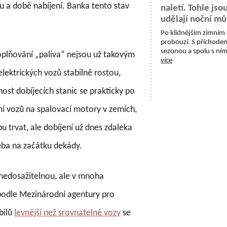
u a době nabíjení. Banka tento stav
naletí. Tohle jso
udělají noční mů
Po klidnějším zimním 
probouzí. S příchodem
sezonou a spolu s ním 
oplňování „paliva“ nejsou už takovým
více
elektrických vozů stabilně rostou,
nost dobíjecích stanic se prakticky po
í vozů na spalovací motory v zemích,
u trvat, ale dobíjení už dnes zdaleka
eba na začátku dekády.
nedosažitelnou, ale v mnoha
 podle Mezinárodní agentury pro
bilů
levnější než srovnatelné vozy
se