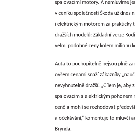
spalovacími motory. A nemluvíme jen
v ceníku společnosti Škoda už dnes 
i elektrickým motorem za prakticky t
dražších modelů: Základní verze Ko
velmi podobné ceny kolem milionu k
Auta to pochopitelně nejsou plně za
ovšem cenami snaží zákazníky „nauči
nevyhnutelně dražší: „Cílem je, aby 
spalovacím a elektrickým pohonem ne
ceně a mohli se rozhodovat předevší
a očekávání,“ komentuje to mluvčí au
Brynda.