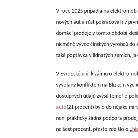
V roce 2025 připadla na elektromobi
nových aut a růst pokračoval i v prvn
domácí prodeje v tomto období klesl
nicméně vývoz čínských výrobců do za
také poptávka v lidnatých zemích, jako
V Evropské unii k zájmu o elektromo
vyvolaný konfliktem na Blízkém výcho
dostupných údajů zvýšil téměř o pol
auto
(21 procent) bylo do nějaké mír
není prakticky žádná podpora prodejů a
ne šest procent, přesto zde šlo o „
hi