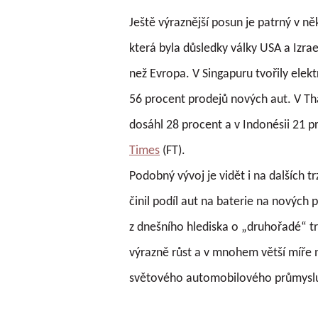
Ještě výraznější posun je patrný v n
která byla důsledky války USA a Izra
než Evropa. V Singapuru tvořily elek
56 procent prodejů nových aut. V Tha
dosáhl 28 procent a v Indonésii 21 p
Times
(FT).
Podobný vývoj je vidět i na dalších trz
činil podíl aut na baterie na nových 
z dnešního hlediska o „druhořadé“ tr
výrazně růst a v mnohem větší míře
světového automobilového průmysl