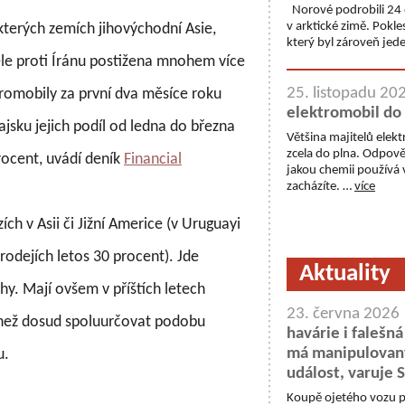
Norové podrobili 24 
v arktické zimě. Pokle
ěkterých zemích jihovýchodní Asie,
který byl zároveň jede
ele proti Íránu postižena mnohem více
25. listopadu 20
tromobily za první dva měsíce roku
elektromobil do
jsku jejich podíl od ledna do března
Většina majitelů elekt
zcela do plna. Odpově
rocent, uvádí deník
Financial
jakou chemii používá v
zacházíte. …
více
ích v Asii či Jižní Americe (v Uruguayi
prodejích letos 30 procent). Jde
Aktuality
hy. Mají ovšem v příštích letech
23. června 2026
 než dosud spoluurčovat podobu
havárie i falešná
má manipulovaný
u.
událost, varuje
Koupě ojetého vozu 