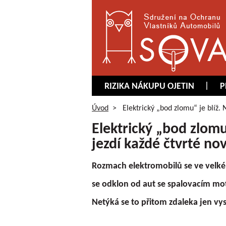
RIZIKA NÁKUPU OJETIN
P
Úvod
>
Elektrický „bod zlomu“ je blíž. 
Elektrický „bod zlomu“
jezdí každé čtvrté no
Rozmach elektromobilů se ve velké č
se odklon od aut se spalovacím m
Netýká se to přitom zdaleka jen vy