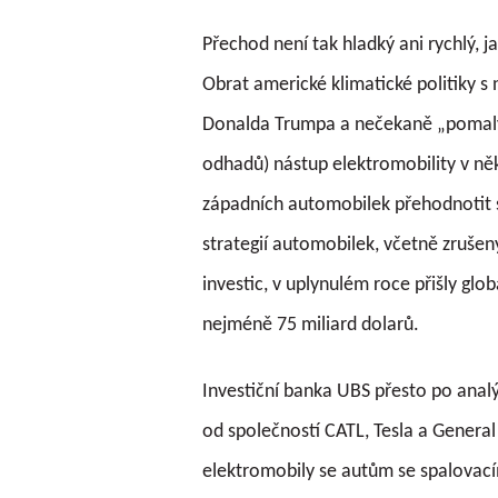
Přechod není tak hladký ani rychlý, ja
Obrat americké klimatické politiky s
Donalda Trumpa a nečekaně „pomalý
odhadů) nástup elektromobility v ně
západních automobilek přehodnotit s
strategií automobilek, včetně zruš
investic, v uplynulém roce přišly gl
nejméně 75 miliard dolarů.
Investiční banka UBS přesto po anal
od společností CATL, Tesla a Genera
elektromobily se autům se spalovací