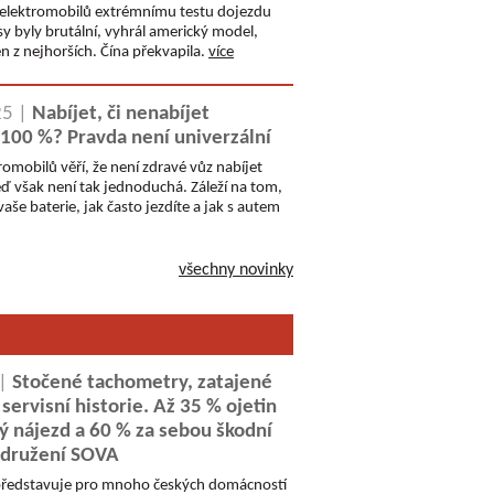
elektromobilů extrémnímu testu dojezdu
sy byly brutální, vyhrál americký model,
n z nejhorších. Čína překvapila.
více
25 |
Nabíjet, či nenabíjet
 100 %? Pravda není univerzální
romobilů věří, že není zdravé vůz nabíjet
ď však není tak jednoduchá. Záleží na tom,
aše baterie, jak často jezdíte a jak s autem
všechny novinky
 |
Stočené tachometry, zatajené
 servisní historie. Až 35 % ojetin
 nájezd a 60 % za sebou škodní
 Sdružení SOVA
představuje pro mnoho českých domácností