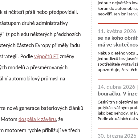
jednu z největších inve
korun do automobilu, 
k si někteří přáli nebo předpovídali.
neověří. Jen loni se 
 nástupem druhé administrativy
11. května 2026
“ (z pohledu některých předchozích
se na koho obrát
má ve skutečnos
kterých částech Evropy přiměly řadu
Nákup ojetého vozu „z
trategii. Podle
výpočtů FT
změny
jednotlivců bez jasné
spotřebitele vystaví
ených modelů a přesměrovaných
upozorňuje, že v těc
obální automobilový průmysl na
14. dubna 2026 
bouračku. V inze
Český trh s ojetými 
ýze nové generace bateriových článků
potýká s vážným pro
jako bez nehody, má v
l Motors
dospěla k závěru
, že
Podle aktuálních dat 
m motorem rychle přibližují ve třech
30. března 2026