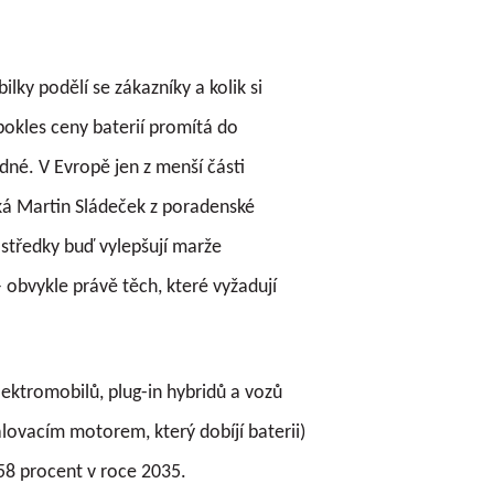
lky podělí se zákazníky a kolik si
 pokles ceny baterií promítá do
dné. V Evropě jen z menší části
ká Martin Sládeček z poradenské
středky buď vylepšují marže
 obvykle právě těch, které vyžadují
ektromobilů, plug-in hybridů a vozů
lovacím motorem, který dobíjí baterii)
58 procent v roce 2035.