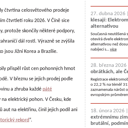
ly čtvrtina celosvětového prodeje
27. dubna 2026 
klesají: Elektrom
ím čtvrtletí roku 2026. V Číně sice
alternativou
y, protože skončily některé podpory,
Současná neutěšená si
otevírá dveře elektrom
hraničí dál rostl. Výrazně se zvýšila
alternativou než dosud
nabíjecí s…
více
 jsou Jižní Korea a Brazílie.
28. března 2026
bily přispěl růst cen pohonných hmot
obrátkách, ale Č
dě. V březnu se jejich prodej podle
Registrace elektromob
o 22,2 % na téměř 313
ovinu a zhruba každé
páté
zaznamenala nárůst o 
evropským průměre
y na elektrický pohon. V Česku, kde
ut na elektřinu, činil jejich podíl ani
18. února 2026 
extrémnímu zimn
storický rekord
“.
brutální, podmín