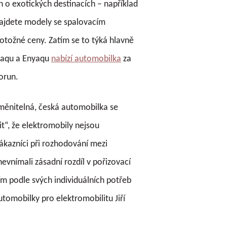
 o exotických destinacích – například
najdete modely se spalovacím
otožné ceny. Zatím se to týká hlavně
diaqu a Enyaqu
nabízí automobilka
za
orun.
měnitelná, česká automobilka se
t“, že elektromobily nejsou
zákazníci při rozhodování mezi
vnímali zásadní rozdíl v pořizovací
m podle svých individuálních potřeb
tomobilky pro elektromobilitu Jiří