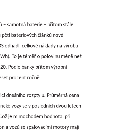
ů – samotná baterie – přitom stále
 pěti bateriových článků nové
BS odhadli celkové náklady na výrobu
kWh). To je téměř o polovinu méně než
020. Podle banky přitom výrobní
deset procent ročně.
ici dnešního rozptylu. Průměrná cena
trické vozy se v posledních dvou letech
 Což je mimochodem hodnota, při
hon a vozů se spalovacími motory mají