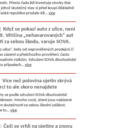
stic. Přesto řada lidí investuje stovky tisíc
jehož skutečný stav si před koupí důkladně
v České republice prodalo 68…
více
 |
Když se pokazí auto z ulice, není
it. Většina „nehavarovaných“ aut
ti za sebou škodu, varuje SOVA.
 ulice“, tedy od neprověřených prodejců či
ho zázemí a předchozího prověření, často
 zásadním rizikům. Sdružení SOVA dlouhodobě
hto případech…
více
|
Více než polovina ojetin skrývá
rci to ale skoro nenajdete
auty se podle sdružení SOVA dlouhodobě
blémem. Mnoho vozů, které jsou nabízené
e skutečnosti za sebou škodní událost.
se to…
více
 |
Češi se vrhli na ojetiny a znovu