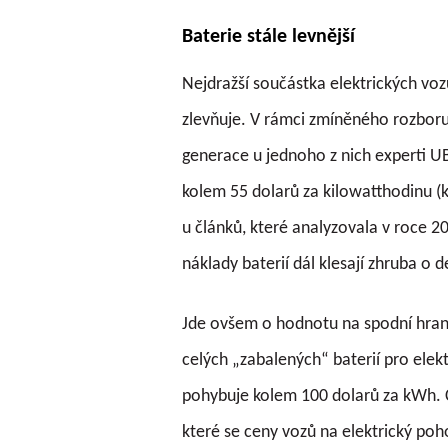
Baterie stále levnější
Nejdražší součástka elektrických voz
zlevňuje. V rámci zmíněného rozboru
generace u jednoho z nich experti U
kolem 55 dolarů za kilowatthodinu (
u článků, které analyzovala v roce 2
náklady baterií dál klesají zhruba o 
Jde ovšem o hodnotu na spodní hran
celých „zabalených“ baterií pro elek
pohybuje kolem 100 dolarů za kWh.
které se ceny vozů na elektrický po