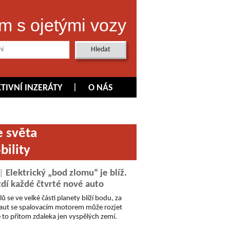
m s ojetými vozy
KTIVNÍ INZERÁTY
O NÁS
e světa
bility
 |
Elektrický „bod zlomu“ je blíž.
zdí každé čtvrté nové auto
se ve velké části planety blíží bodu, za
 aut se spalovacím motorem může rozjet
to přitom zdaleka jen vyspělých zemí.