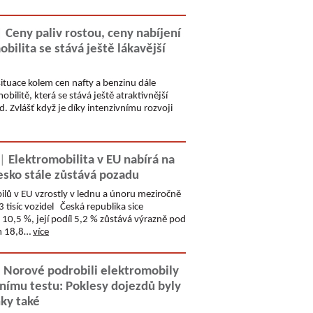
|
Ceny paliv rostou, ceny nabíjení
obilita se stává ještě lákavější
tuace kolem cen nafty a benzinu dále
obilitě, která se stává ještě atraktivnější
. Zvlášť když je díky intenzivnímu rozvoji
 |
Elektromobilita v EU nabírá na
esko stále zůstává pozadu
ilů v EU vzrostly v lednu a únoru meziročně
 tisíc vozidel Česká republika sice
10,5 %, její podíl 5,2 % zůstává výrazně pod
m 18,8…
více
|
Norové podrobili elektromobily
ímu testu: Poklesy dojezdů byly
ky také