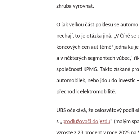
zhruba vyrovnat.
O jak velkou část poklesu se automobi
nechají, to je otázka jiná. „V Číně se
koncových cen aut téměř jedna ku je
a v některých segmentech vůbec,“ ří
společnosti KPMG. Takto získané pro
automobilek, nebo jdou do investic –
přechod k elektromobilitě.
UBS očekává, že celosvětový podíl el
s „
prodlužovači dojezdu
“ (malým spa
vzroste z 23 procent v roce 2025 na 