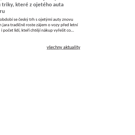
u triky, které z ojetého auta
ru
období se český trh s ojetými auty znovu
 jara tradičně roste zájem o vozy před letní
i počet lidí, kteří chtějí nákup vyřešit co…
všechny aktuality