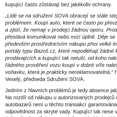
kupující často zůstávají bez jakékoliv ochrany.
„Lidé se na sdružení SOVA obracejí se stále ste
problémem. Koupí auto, které se často po převze
a zjistí, že nemají v prodejci žádnou oporu. Prod
přestává komunikovat nebo mizí úplně. Děje se t
především prostřednictvím nákupu přes velké inz
portály typu Bazoš.cz, které nepodléhají žádné k
prodávajících a kupující tak netuší, od koho nak
řádného prověření vozu koupí v dobré víře nale
voňavku, která je prakticky nereklamovatelná,“ 
ř
Veselý, předseda Sdružení SOVA.
Jedním z hlavních problémů je tedy absence jaké
Na rozdíl od nákupu u autorizovaných prodejců či
autobazarů není u těchto transakcí garantována 
odpovědnost za skryté vady. Kupující tak nese v