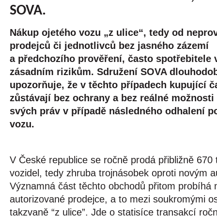
SOVA.
Nákup ojetého vozu „z ulice“, tedy od nepro
prodejců či jednotlivců bez jasného zázemí 
a předchozího prověření, často spotřebitele v
zásadním rizikům. Sdružení SOVA dlouhodob
upozorňuje, že v těchto případech kupující ča
zůstávají bez ochrany a bez reálné možnosti
svých práv v případě následného odhalení po
vozu.
V České republice se ročně prodá přibližně 670 ti
vozidel, tedy zhruba trojnásobek oproti novým a
Významná část těchto obchodů přitom probíhá 
autorizované prodejce, a to mezi soukromými o
takzvaně “z ulice”. Jde o statisíce transakcí ročn