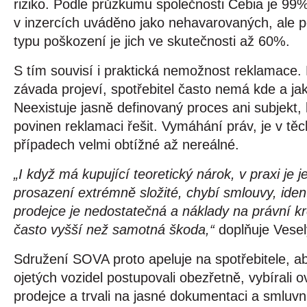
riziko. Podle průzkumu společnosti Cebia je 99%
v inzercích uváděno jako nehavarovaných, ale p
typu poškození je jich ve skutečnosti až 60%.
S tím souvisí i praktická nemožnost reklamace. 
závada projeví, spotřebitel často nemá kde a jak ji
Neexistuje jasně definovaný proces ani subjekt, k
povinen reklamaci řešit. Vymáhání práv, je v těch
případech velmi obtížné až nereálné.
„I když má kupující teoretický nárok, v praxi je je
prosazení extrémně složité, chybí smlouvy, identi
prodejce je nedostatečná a náklady na právní kr
často vyšší než samotná škoda,“ 
doplňuje Vesel
Sdružení SOVA proto apeluje na spotřebitele, ab
ojetých vozidel postupovali obezřetně, vybírali o
prodejce a trvali na jasné dokumentaci a smluvní