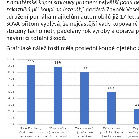
z amatérské kupní smlouvy pramení největší podíl n
zákazníků při koupi na inzerát,“
dodává Zbyněk Vesel
sdružení pomáhá majitelům automobilů již 17 let. 
SOVA přitom vyplývá, že nejčastější vady kupované 
stočený tachometr, padělaný rok výroby a oprava 
havárii či totální škodě.
Graf: Jaké náležitosti měla poslední koupě ojetého