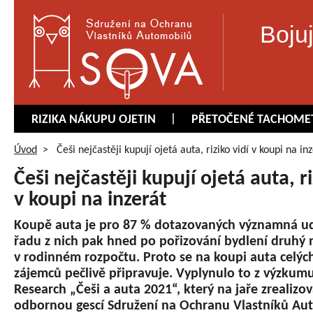
Boju
RIZIKA NÁKUPU OJETIN
PŘETOČENÉ TACHOME
Úvod
>
Češi nejčastěji kupují ojetá auta, riziko vidí v koupi na in
Češi nejčastěji kupují ojetá auta, ri
v koupi na inzerát
Koupě auta je pro 87 % dotazovaných významná ud
řadu z nich pak hned po pořizování bydlení druhý n
v rodinném rozpočtu. Proto se na koupi auta celýc
zájemců pečlivě připravuje. Vyplynulo to z výzku
Research „Češi a auta 2021“, který na jaře zrealizo
odbornou gescí Sdružení na Ochranu Vlastníků Au