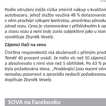
Podle sdružení může rizika zmírnit nákup v kvalitn
autobazaru, jehož služby využívá 48 % dotazovaný
v něm prochází výkupní kontrolou, prověrkou původu
závad vozu. Cena je stanovována s přihlédnutím k o
a stavu vozu a není tedy zcela subjektivní jako u inze
vysvětluje Zbyněk Veselý.
Zájemci tlačí na cenu
Čtvrtina respondentů má zkušenosti s přímým pro
Téměř 40 procent uvádí, že mělo víc než 10 zájemc
a absolvovalo s nimi více než 5 obhlídek. Po 63 % p
byla požadována sleva.
„Prodávající jsou nuceni věn
nemalou pozornost a zpravidla nedocílí požadovanou
doplňuje Zbyněk Veselý.
SOVA na Facebooku