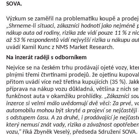
SOVA.
Výzkum se zaměřil na problematiku koupě a prodej
„Shrneme-li situaci, zákazníci hodnotí jako nejméně
nákup auta od rodiny, rizika zde vidí pouze 11 % z ni
až 53 % respondentů vidí nejvyšší rizika u nákupu aut
uvádí Kamil Kunc z NMS Market Research.
Na inzerát raději s odborníkem
Nejvíce se na českém trhu prodávají ojeté vozy, kter
plnými třemi čtvrtinami prodejů. že ojetinu kupoval
přitom uvádí více než třetina kupujících (35 %). Jakko
příprava na nákup vozu důkladná, většina z nich se
funkčnost auta v okamžiku prohlídky.
„Zákazníci s
inzerce si velmi málo uvědomují dvě věci: Za prvé, v
automobilu mohou být skryté a projeví se nejčastěji
s odstupem času. A za druhé, i prodávající je nejčastě
který nemusí znát vady, rizika a závažnost opotřeben
vozu,“
říká Zbyněk Veselý, předseda Sdružení SOVA.