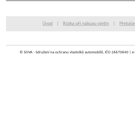
Úvod
|
Rizika při nákupu ojetin
|
Přetoče
© SOVA - Sdružení na ochranu vlastníků automobilů, IČO 26670640 | e-m