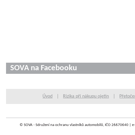
SOVA na Facebooku
Úvod
|
Rizika při nákupu ojetin
|
Přetoče
© SOVA - Sdružení na ochranu vlastníků automobilů, IČO 26670640 | e-m