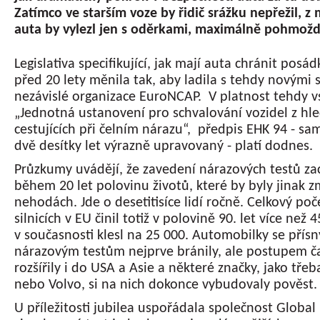
Zatímco ve starším voze by řidič srážku nepřežil, 
auta by vylezl jen s oděrkami, maximálně pohmož
Legislativa specifikující, jak mají auta chránit posá
před 20 lety měnila tak, aby ladila s tehdy novými
nezávislé organizace EuroNCAP. V platnost tehdy v
„Jednotná ustanovení pro schvalování vozidel z hl
cestujících při čelním nárazu“, předpis EHK 94 - sa
dvě desítky let výrazně upravovaný - platí dodnes.
Průzkumy uvádějí, že zavedení nárazových testů za
během 20 let polovinu životů, které by byly jinak z
nehodách. Jde o desetitisíce lidí ročně. Celkový poč
silnicích v EU činil totiž v polovině 90. let více než 
v současnosti klesl na 25 000. Automobilky se přís
nárazovým testům nejprve bránily, ale postupem č
rozšířily i do USA a Asie a některé značky, jako tře
nebo Volvo, si na nich dokonce vybudovaly pověst.
U příležitosti jubilea uspořádala společnost Globa