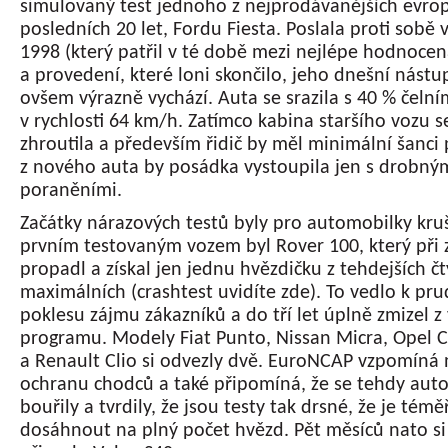
simulovaný test jednoho z nejprodávanějších evro
posledních 20 let, Fordu Fiesta. Poslala proti sobě 
1998 (který patřil v té době mezi nejlépe hodnocen
a provedení, které loni skončilo, jeho dnešní nástu
ovšem výrazně vychází. Auta se srazila s 40 % čel
v rychlosti 64 km/h. Zatímco kabina staršího vozu s
zhroutila a především řidič by měl minimální šanci p
z nového auta by posádka vystoupila jen s drobný
poraněními.
Začátky nárazových testů byly pro automobilky kru
prvním testovaným vozem byl Rover 100, který při 
propadl a získal jen jednu hvězdičku z tehdejších čt
maximálních (crashtest uvidíte zde). To vedlo k p
poklesu zájmu zákazníků a do tří let úplně zmizel 
programu. Modely Fiat Punto, Nissan Micra, Opel 
a Renault Clio si odvezly dvě. EuroNCAP vzpomíná
ochranu chodců a také připomíná, že se tehdy aut
bouřily a tvrdily, že jsou testy tak drsné, že je té
dosáhnout na plný počet hvězd. Pět měsíců nato si