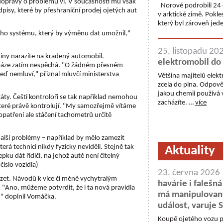
vo dopravy o problému ví. V současnosti mu však
Norové podrobili 24 
dpisy, které by přeshraniční prodej ojetých aut
v arktické zimě. Pokle
který byl zároveň jede
kého systému, který by výměnu dat umožnil,"
25. listopadu 20
jetiny narazíte na kradený automobil.
elektromobil do
abáze zatím nespěchá. "O žádném přesném
eď nemluví," přiznal mluvčí ministerstva
Většina majitelů elekt
zcela do plna. Odpově
jakou chemii používá v
áty. Čeští kontroloři se tak například nemohou
zacházíte. …
více
teré právě kontrolují. "My samozřejmě vítáme
patření ale stáčení tachometrů určitě
alší problémy – například by mělo zamezit
erá technici nikdy fyzicky neviděli. Stejně tak
Aktuality
ku dát řidiči, na jehož autě není čitelný
číslo vozidla)
23. června 2026
házet. Návodů k více či méně vychytralým
havárie i falešná
"Ano, můžeme potvrdit, že i ta nová pravidla
má manipulovaný
k," doplnil Vomáčka.
událost, varuje
Koupě ojetého vozu 