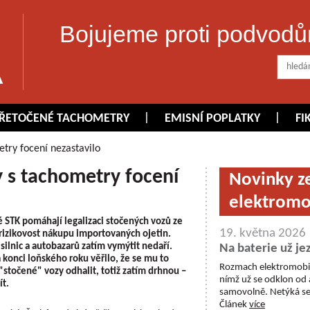
Bojujeme proti podvodů
ŘETOČENÉ TACHOMETRY
EMISNÍ POPLATKY
FI
try focení nezastavilo
y s tachometry focení
Novinky z
elektromo
 STK pomáhají legalizaci stočených vozů ze
19. května 2026
rizikovost nákupu importovaných ojetin.
silnic a autobazarů zatím vymýtit nedaří.
Na baterie už je
konci loňského roku věřilo, že se mu to
Rozmach elektromobilů 
"stočené" vozy odhalit, totiž zatím drhnou –
nímž už se odklon od
ít.
samovolně. Netýká se 
Článek
více