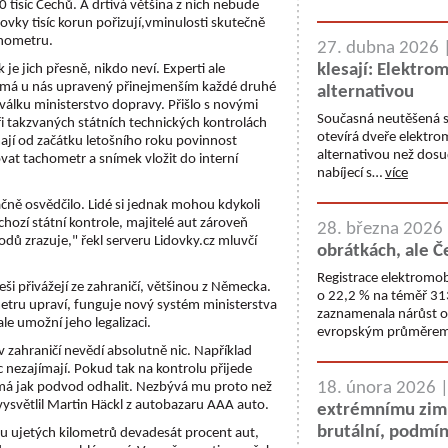
 tisíc Čechů. A drtivá většina z nich nebude
stovky tisíc korun pořizují,vminulosti skutečně
chometru.
27. dubna 2026 
klesají: Elektrom
 je jich přesně, nikdo neví. Experti ale
ů má u nás upravený přinejmenším každé druhé
alternativou
 válku ministerstvo dopravy. Přišlo s novými
Současná neutěšená si
při takzvaných státních technických kontrolách
otevírá dveře elektrom
ají od začátku letošního roku povinnost
alternativou než dosud
vat tachometr a snímek vložit do interní
nabíjecí s…
více
čně osvědčilo. Lidé si jednak mohou kdykoli
hozí státní kontrole, majitelé aut zároveň
28. března 2026
odů zrazuje," řekl serveru Lidovky.cz mluvčí
obrátkách, ale Č
Registrace elektromob
eši přivážejí ze zahraničí, většinou z Německa.
o 22,2 % na téměř 313
tru upraví, funguje nový systém ministerstva
zaznamenala nárůst o 
e umožní jeho legalizaci.
evropským průměre
u v zahraničí nevědí absolutně nic. Například
ezajímají. Pokud tak na kontrolu přijede
18. února 2026 
emá jak podvod odhalit. Nezbývá mu proto než
vysvětlil Martin Häckl z autobazaru AAA auto.
extrémnímu zimn
brutální, podmín
 ujetých kilometrů devadesát procent aut,