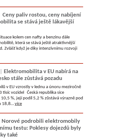
|
Ceny paliv rostou, ceny nabíjení
obilita se stává ještě lákavější
tuace kolem cen nafty a benzinu dále
obilitě, která se stává ještě atraktivnější
. Zvlášť když je díky intenzivnímu rozvoji
 |
Elektromobilita v EU nabírá na
esko stále zůstává pozadu
ilů v EU vzrostly v lednu a únoru meziročně
 tisíc vozidel Česká republika sice
10,5 %, její podíl 5,2 % zůstává výrazně pod
m 18,8…
více
|
Norové podrobili elektromobily
ímu testu: Poklesy dojezdů byly
ky také