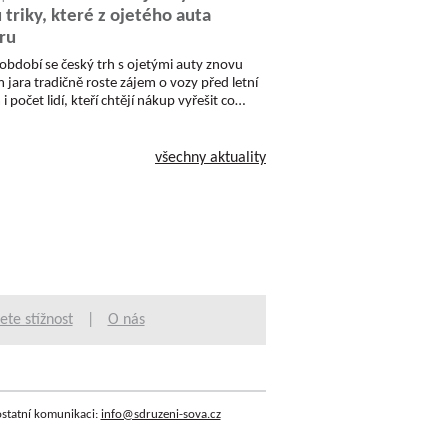
u triky, které z ojetého auta
ru
období se český trh s ojetými auty znovu
 jara tradičně roste zájem o vozy před letní
i počet lidí, kteří chtějí nákup vyřešit co…
všechny aktuality
ete stížnost
|
O nás
ostatní komunikaci:
info@sdruzeni-sova.cz