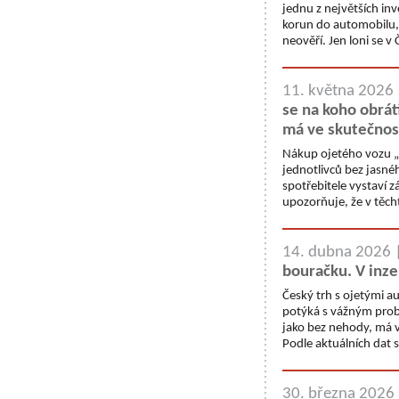
jednu z největších inve
korun do automobilu, 
neověří. Jen loni se 
11. května 2026
se na koho obrát
má ve skutečnos
Nákup ojetého vozu „z
jednotlivců bez jasné
spotřebitele vystaví
upozorňuje, že v těc
14. dubna 2026 
bouračku. V inze
Český trh s ojetými 
potýká s vážným pro
jako bez nehody, má v
Podle aktuálních dat 
30. března 2026