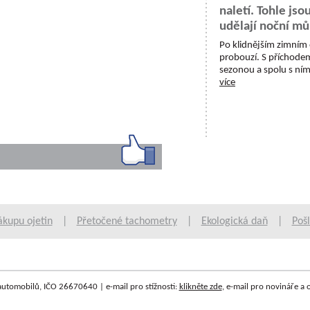
naletí. Tohle jso
udělají noční mů
Po klidnějším zimním 
probouzí. S příchodem
sezonou a spolu s ním 
více
ákupu ojetin
|
Přetočené tachometry
|
Ekologická daň
|
Pošl
utomobilů, IČO 26670640 | e-mail pro stížnosti:
klikněte zde
, e-mail pro novináře a 