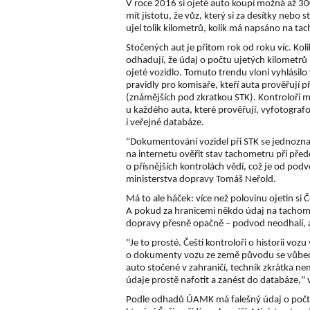
V roce 2016 si ojeté auto koupí možná až 300
mít jistotu, že vůz, který si za desítky nebo 
ujel tolik kilometrů, kolik má napsáno na ta
Stočených aut je přitom rok od roku víc. Kolik
odhadují, že údaj o počtu ujetých kilometr
ojeté vozidlo. Tomuto trendu vloni vyhlásilo
pravidly pro komisaře, kteří auta prověřují 
(známějších pod zkratkou STK). Kontroloři m
u každého auta, které prověřují, vyfotografo
i veřejné databáze.
"Dokumentování vozidel při STK se jednozna
na internetu ověřit stav tachometru při předc
o přísnějších kontrolách vědí, což je od podv
ministerstva dopravy Tomáš Neřold.
Má to ale háček: více než polovinu ojetin si Č
A pokud za hranicemi někdo údaj na tachome
dopravy přesně opačně – podvod neodhalí, al
"Je to prosté. Čeští kontroloři o historii voz
o dokumenty vozu ze země původu se vůbec n
auto stočené v zahraničí, technik zkrátka n
údaje prostě nafotit a zanést do databáze," 
Podle odhadů ÚAMK má falešný údaj o počtu