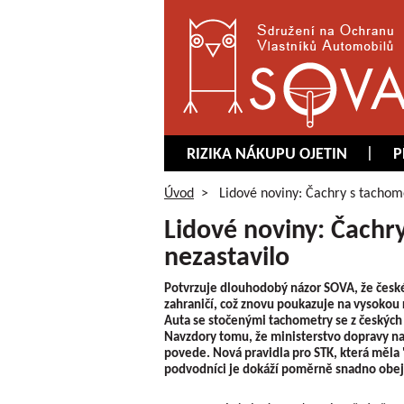
RIZIKA NÁKUPU OJETIN
P
Úvod
>
Lidové noviny: Čachry s tachome
Lidové noviny: Čachr
nezastavilo
Potvrzuje dlouhodobý názor SOVA, že české
zahraničí, což znovu poukazuje na vysokou 
Auta se stočenými tachometry se z českých 
Navzdory tomu, že ministerstvo dopravy na 
povede. Nová pravidla pro STK, která měla 
podvodníci je dokáží poměrně snadno obej