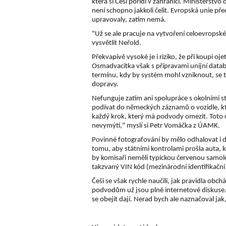
která si Češi pořídí v zahraničí. Ministerst
není schopno jakkoli čelit. Evropská unie pře
upravovaly, zatím nemá.
"Už se ale pracuje na vytvoření celoevrops
vysvětlit Neřold.
Překvapivě vysoké je i riziko, že při koupi o
Osmadvacítka však s přípravami unijní dat
termínu, kdy by systém mohl vzniknout, se t
dopravy.
Nefunguje zatím ani spolupráce s okolními st
podívat do německých záznamů o vozidle, k
každý krok, který má podvody omezit. Toto o
nevymýtí," myslí si Petr Vomáčka z ÚAMK.
Povinné fotografování by mělo odhalovat i d
tomu, aby státními kontrolami prošla auta, kt
by komisaři neměli typickou červenou samolep
takzvaný VIN kód (mezinárodní identifikační 
Češi se však rychle naučili, jak pravidla obc
podvodům už jsou plné internetové diskuse. 
se obejít dají. Nerad bych ale naznačoval ja