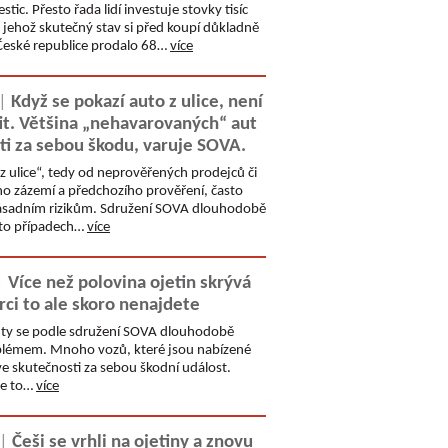
stic. Přesto řada lidí investuje stovky tisíc
jehož skutečný stav si před koupí důkladně
v České republice prodalo 68…
více
 |
Když se pokazí auto z ulice, není
it. Většina „nehavarovaných“ aut
ti za sebou škodu, varuje SOVA.
 ulice“, tedy od neprověřených prodejců či
ho zázemí a předchozího prověření, často
 zásadním rizikům. Sdružení SOVA dlouhodobě
hto případech…
více
|
Více než polovina ojetin skrývá
rci to ale skoro nenajdete
auty se podle sdružení SOVA dlouhodobě
blémem. Mnoho vozů, které jsou nabízené
e skutečnosti za sebou škodní událost.
se to…
více
 |
Češi se vrhli na ojetiny a znovu