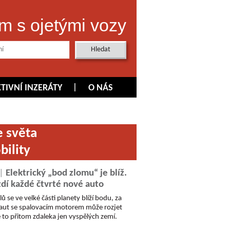
m s ojetými vozy
KTIVNÍ INZERÁTY
O NÁS
e světa
bility
 |
Elektrický „bod zlomu“ je blíž.
zdí každé čtvrté nové auto
se ve velké části planety blíží bodu, za
 aut se spalovacím motorem může rozjet
to přitom zdaleka jen vyspělých zemí.