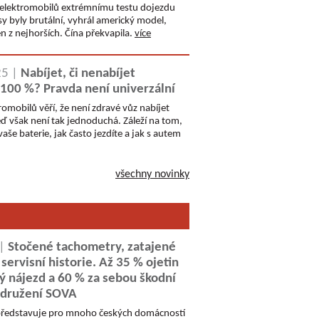
elektromobilů extrémnímu testu dojezdu
sy byly brutální, vyhrál americký model,
n z nejhorších. Čína překvapila.
více
25 |
Nabíjet, či nenabíjet
 100 %? Pravda není univerzální
romobilů věří, že není zdravé vůz nabíjet
ď však není tak jednoduchá. Záleží na tom,
aše baterie, jak často jezdíte a jak s autem
všechny novinky
 |
Stočené tachometry, zatajené
 servisní historie. Až 35 % ojetin
 nájezd a 60 % za sebou škodní
 Sdružení SOVA
představuje pro mnoho českých domácností